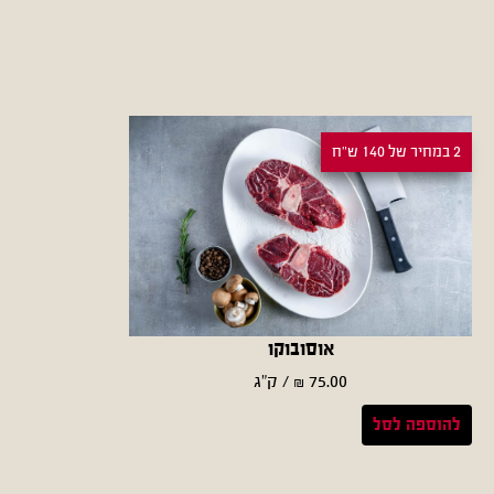
2 במחיר של 140 ש"ח
אוסובוקו
75.00
₪
/ ק״ג
להוספה לסל